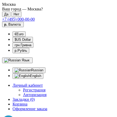
Москва
Ваш город —
Москва
?
+7 (495) 000-00-00
р.
Валюта
€Euro
$US Dollar
грн.Гривна
р.Рубль
Язык
Russian
English
Личный кабинет
Регистрация
Авторизация
Закладки (0)
Корзина
Оформление заказа