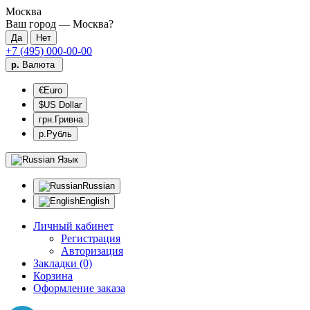
Москва
Ваш город —
Москва
?
+7 (495) 000-00-00
р.
Валюта
€Euro
$US Dollar
грн.Гривна
р.Рубль
Язык
Russian
English
Личный кабинет
Регистрация
Авторизация
Закладки (0)
Корзина
Оформление заказа