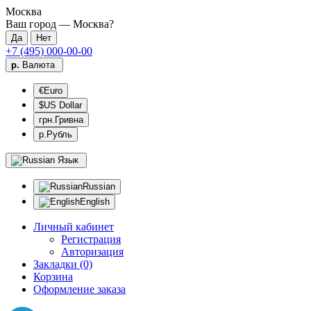
Москва
Ваш город —
Москва
?
+7 (495) 000-00-00
р.
Валюта
€Euro
$US Dollar
грн.Гривна
р.Рубль
Язык
Russian
English
Личный кабинет
Регистрация
Авторизация
Закладки (0)
Корзина
Оформление заказа